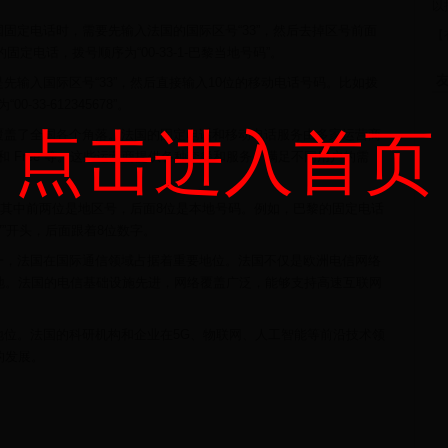
以
固定电话时，需要先输入法国的国际区号“33”，然后去掉区号前面
【
定电话，拨号顺序为“00-33-1-巴黎当地号码”。
友
先输入国际区号“33”，然后直接输入10位的移动电话号码。比如拨
-33-612345678”。
点击进入首页
覆盖了全国各个角落。法国的固定电话和移动电话服务由多家运营商
lecom 和 Free 等。这些运营商提供各种套餐和服务，满足不同用户的需
成，其中前两位是地区号，后面8位是本地号码。例如，巴黎的固定电话
07”开头，后面跟着8位数字。
一，法国在国际通信领域占据着重要地位。法国不仅是欧洲电信网络
地。法国的电信基础设施先进，网络覆盖广泛，能够支持高速互联网
地位。法国的科研机构和企业在5G、物联网、人工智能等前沿技术领
的发展。