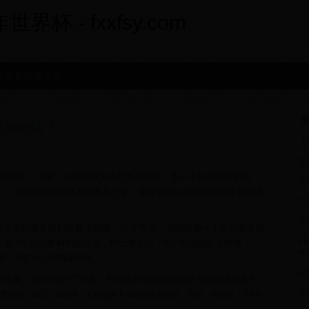
界杯 - fxxfsy.com
足世界杯预选赛
最
法国电话？
【
世
的国际区号。法国，正式名称为法兰西共和国，是一个位于西欧的国
九
世。法国的首都和最大城市是巴黎，这座城市以其标志性的埃菲尔铁
可
尽
话号码通常由10位数字组成，以“0”开头，后面跟着一个区号和本地
V
如“01”为巴黎和周边区域，即巴黎大区；“02”为法国西北部地
作
区；“05”为法国西南部区。
U
组成，以“06”或“07”开头。不同运营商的移动电话号码前缀有所不
手
60、661、662等；Orange France的有607、608、630等；SFR