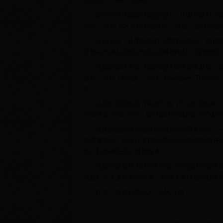
的有603、609、610等。
如何拨打法国电话固定电话：从国外拨打法国
的“0”，再输入区号和本地号码。例如，拨打巴黎的固
移动电话：从国外拨打法国移动电话，同样是
打号码为0612345678的法国移动电话，拨号顺序为“00
法国的电话系统法国的电话系统非常发达，
提供，包括 Orange、SFR、Bouygues Te
求。
法国的固定电话号码通常由 10 位数字组
号码通常以“01”开头。移动电话号码则以“06”或“
法国的国际通信地位作为欧洲的重要国家之
的重要节点，还是许多国际通信公司的总部所在
接入和各种先进的通信服务。
法国在通信技术研究和创新方面也处于领先
域进行了大量研究和开发，推动了全球通信技术
作者：跨境科普达人 / AMZ123