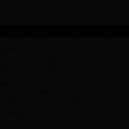
新发表
有料评测】iQOO U5评测：千元机新选择
界杯球迷注意！这些频道可以免费看比赛直播
个完全免费的PPT模板网站
爱图案图片
地求生：为什么职业战队都要跳P城，P城优势在哪？
Mware宿主机与虚拟机之间的文件夹相互共享（看图操
）
盘坏了电脑识别不了怎么修复？（4种方法）
机应用商店排行榜前十名-十大安卓应用商店推荐下载