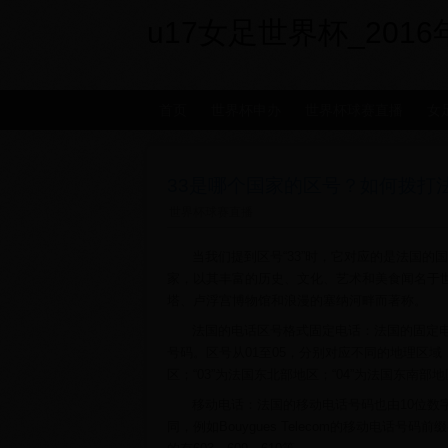
u17女足世界杯_2016年世
首页
世界杯申办
世界杯球赛直播
女
33是哪个国家的区号？如何拨打
世界杯球赛直播
当我们提到区号“33”时，它对应的是法国
家，以其丰富的历史、文化、艺术和美食闻名于
塔、卢浮宫博物馆和浪漫的塞纳河畔而著称。
法国的电话区号格式固定电话：法国的固定电
号码。区号从01至05，分别对应不同的地理区域，
区；“03”为法国东北部地区；“04”为法国东南部地
移动电话：法国的移动电话号码也由10位数字
同，例如Bouygues Telecom的移动电话号码前缀有6