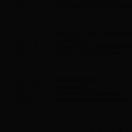
秒 专区首页 视频站 攻略站 图片站 进入论坛 每日更新|
唱歌总是音不准、调不对，怎么办？给你
2026-08-04 05:10:11
一、声乐训练较少 一方面，有些歌唱者由于嗓音条
乐不是很喜欢，只是为了高考才不得不临时抱...
各种花的花盆简笔画 图文（汇总16张）
2026-08-03 19:10:24
1、第一张 控笔练习打卡10100盆栽简笔画 2、第
张 花室内植物在花盆图标 4、第四张 卡通手绘儿童..
上一页
下一页