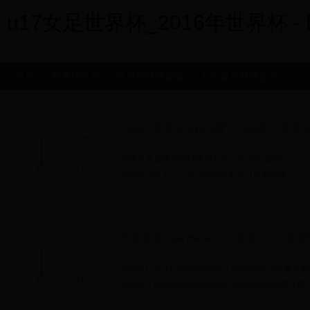
u17女足世界杯_2016年世界杯 - fxx
首页
世界杯申办
世界杯球赛直播
女足世界杯预选赛
光遇封建领主先祖在哪 九色鹿季封建领
2026-08-06 21:00:04
光遇九色鹿季节的封建领主在月牙绿洲-城堡门口-
的城堡飞过去，在左边的角落中就可以看到领...
丹麥名模Laila Hasanovic是誰？不只是網
2027哥本哈根時裝週焦點
2026-08-06 06:32:49
模特兒Laila Hasanovic是誰？因亮相2027
如既往，由丹麥極簡時尚品牌OpéraSport揭開序幕。8