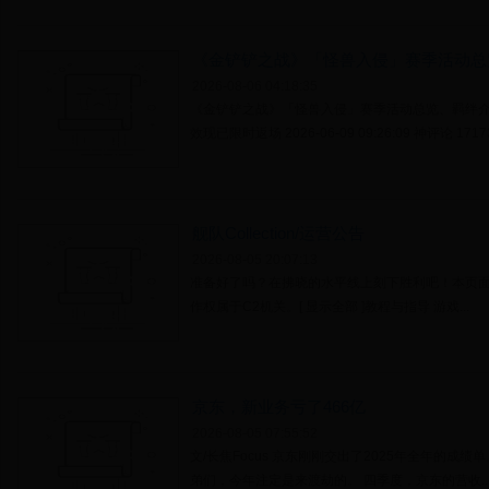
《金铲铲之战》「怪兽入侵」赛季活动总
雄、竞技场、攻击特效现已限时返场
2026-08-06 04:18:35
《金铲铲之战》「怪兽入侵」赛季活动总览、羁绊
效现已限时返场 2026-06-09 09:26:09 神评论 17173
舰队Collection/运营公告
2026-08-05 20:07:13
准备好了吗？在拂晓的水平线上刻下胜利吧！本页
作权属于C2机关。[ 显示全部 ]教程与指导 游戏...
京东，新业务亏了466亿
2026-08-05 07:55:52
文/长焦Focus 京东刚刚交出了2025年全年的成
弟们，今年注定是来渡劫的。 四季度，京东的营收..