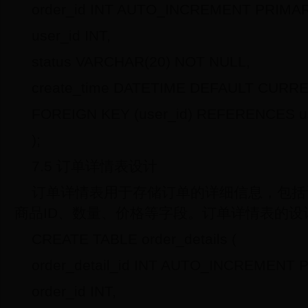
order_id INT AUTO_INCREMENT PRIMAR
user_id INT,
status VARCHAR(20) NOT NULL,
create_time DATETIME DEFAULT CURR
FOREIGN KEY (user_id) REFERENCES us
);
7.5 订单详情表设计
订单详情表用于存储订单的详细信息，包括
商品ID、数量、价格等字段。订单详情表的设
CREATE TABLE order_details (
order_detail_id INT AUTO_INCREMENT 
order_id INT,