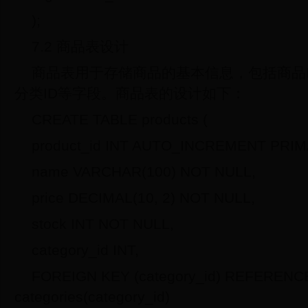
);
7.2 商品表设计
商品表用于存储商品的基本信息，包括商品
分类ID等字段。商品表的设计如下：
CREATE TABLE products (
product_id INT AUTO_INCREMENT PRIM
name VARCHAR(100) NOT NULL,
price DECIMAL(10, 2) NOT NULL,
stock INT NOT NULL,
category_id INT,
FOREIGN KEY (category_id) REFERENC
categories(category_id)