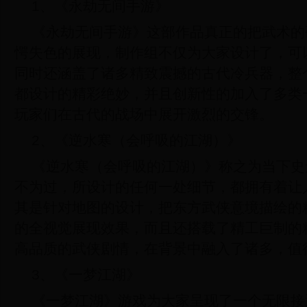
1、《永劫无间手游》
《永劫无间手游》这部作品真正的把武术的
愕失色的展现，制作组不仅为大家设计了，可
同时还涵盖了诸多精致震撼的古代冷兵器，整
都设计的精彩绝妙，并且创新性的加入了多类
玩家们在古代的战场中展开激烈的交锋。
2、《逆水寒（会呼吸的江湖）》
《逆水寒（会呼吸的江湖）》称之为当下史
不为过，所设计的任何一处细节，都拥有着让
其是针对地图的设计，把东方武侠意境描绘的
的全视觉展现效果，而且还搭载了精工巨制的
高品质的武侠剧情，在背景中融入了诸多，值
3、《一梦江湖》
《一梦江湖》游戏为大家呈现了一个无限接