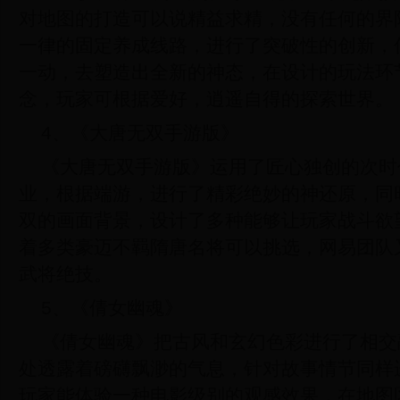
对地图的打造可以说精益求精，没有任何的界
一律的固定养成线路，进行了突破性的创新，
一动，去塑造出全新的神态，在设计的玩法环
念，玩家可根据爱好，逍遥自得的探索世界。
4、《大唐无双手游版》
《大唐无双手游版》运用了匠心独创的次时
业，根据端游，进行了精彩绝妙的神还原，同
双的画面背景，设计了多种能够让玩家战斗欲
着多类豪迈不羁隋唐名将可以挑选，网易团队
武将绝技。
5、《倩女幽魂》
《倩女幽魂》把古风和玄幻色彩进行了相交
处透露着磅礴飘渺的气息，针对故事情节同样
玩家能体验一种电影级别的观感效果，在地图