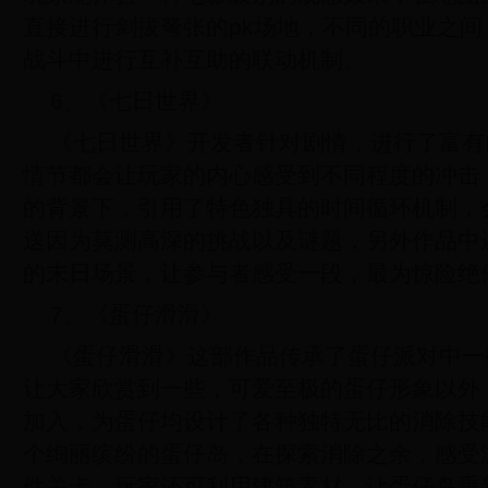
直接进行剑拔弩张的pk场地，不同的职业之
战斗中进行互补互助的联动机制。
6、《七日世界》
《七日世界》开发者针对剧情，进行了富有
情节都会让玩家的内心感受到不同程度的冲击
的背景下，引用了特色独具的时间循环机制，
送因为莫测高深的挑战以及谜题，另外作品中
的末日场景，让参与者感受一段，最为惊险绝
7、《蛋仔滑滑》
《蛋仔滑滑》这部作品传承了蛋仔派对中一
让大家欣赏到一些，可爱至极的蛋仔形象以外
加入，为蛋仔均设计了各种独特无比的消除技
个绚丽缤纷的蛋仔岛，在探索消除之余，感受
件关卡，玩家还可利用建筑素材，让蛋仔岛重