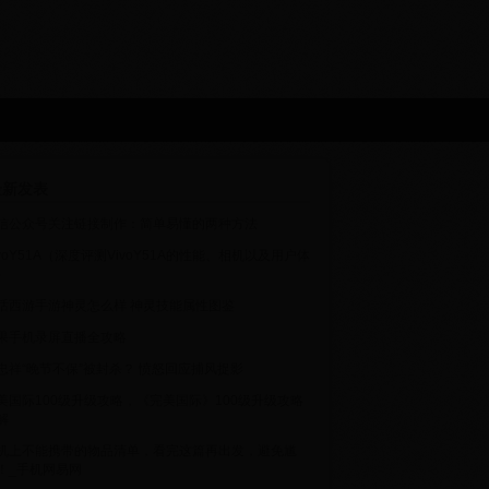
新发表
信公众号关注链接制作：简单易懂的两种方法
ivoY51A（深度评测VivoY51A的性能、相机以及用户体
）
话西游手游神灵怎么样 神灵技能属性图鉴
果手机录屏直播全攻略
忠祥“晚节不保”被封杀？ 愤怒回应捕风捉影
美国际100级升级攻略，《完美国际》100级升级攻略
解
机上不能携带的物品清单，看完这篇再出发，避免尴
！_手机网易网