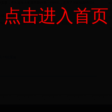
雄皮肤，作为送给大家最亮眼的第一份好礼，选用了大家都期待已久
如
点击进入首页
3
长城上抵御气球，热血忠魂，守卫家园。
英
内容介绍了，希望对大家有所帮助。12月17日正式上线，感兴趣的
友
吗？#比亚迪