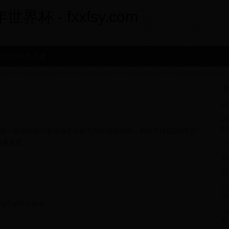
界杯 - fxxfsy.com
足世界杯预选赛
最
微
V
验
，这是一款使用各式各样猴子击败气球的塔防游戏，那么气球塔防6手游
来看看吧。
大
苹
赵
完
详
apTap平台购买
飞
尬